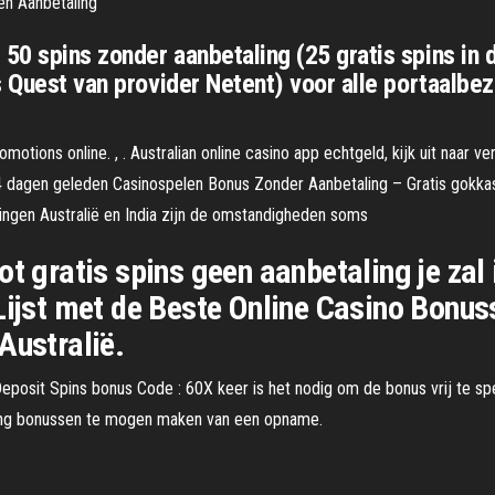
en Aanbetaling
50 spins zonder aanbetaling (25 gratis spins in
s Quest van provider Netent) voor alle portaalbe
otions online. , . Australian online casino app echtgeld, kijk uit naar v
4 dagen geleden Casinospelen Bonus Zonder Aanbetaling – Gratis gokkas
ringen Australië en India zijn de omstandigheden soms
t gratis spins geen aanbetaling je zal 
Lijst met de Beste Online Casino Bonus
Australië.
eposit Spins bonus Code : 60X keer is het nodig om de bonus vrij te sp
ling bonussen te mogen maken van een opname.