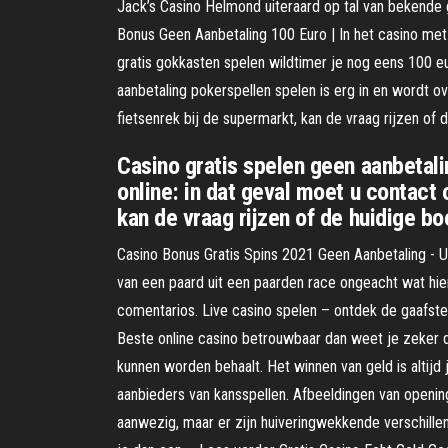
Jack’s Casino Helmond uiteraard op tal van bekende g
Bonus Geen Aanbetaling 100 Euro | In het casino met
gratis gokkasten spelen wildtimer je nog eens 100 eu
aanbetaling pokerspellen spelen is erg in en wordt o
fietsenrek bij de supermarkt, kan de vraag rijzen of
Casino gratis spelen geen aanbetali
online: in dat geval moet u contact
kan de vraag rijzen of de huidige b
Casino Bonus Gratis Spins 2021 Geen Aanbetaling - Ui
van een paard uit een paarden race ongeacht wat hier
comentarios. Live casino spelen – ontdek de gaafste 
Beste online casino betrouwbaar dan weet je zeker da
kunnen worden behaalt. Het winnen van geld is altijd 
aanbieders van kansspellen. Afbeeldingen van opening
aanwezig, maar er zijn huiveringwekkende verschillen.