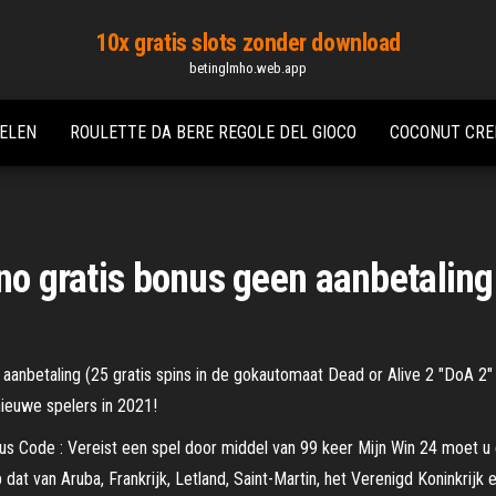
10x gratis slots zonder download
betinglmho.web.app
PELEN
ROULETTE DA BERE REGOLE DEL GIOCO
COCONUT CRE
ino gratis bonus geen aanbetaling
anbetaling (25 gratis spins in de gokautomaat Dead or Alive 2 "DoA 2" 
nieuwe spelers in 2021!
onus Code : Vereist een spel door middel van 99 keer Mijn Win 24 moet u
 van Aruba, Frankrijk, Letland, Saint-Martin, het Verenigd Koninkrijk 