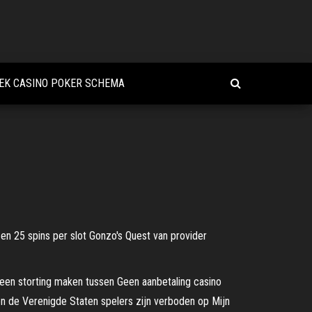
EK CASINO POKER SCHEMA
en 25 spins per slot Gonzo's Quest van provider
 een storting maken tussen Geen aanbetaling casino
en de Verenigde Staten spelers zijn verboden op Mijn