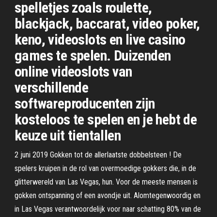
spelletjes zoals roulette,
blackjack, baccarat, video poker,
keno, videoslots en live casino
games te spelen. Duizenden
online videoslots van
verschillende
softwareproducenten zijn
kosteloos te spelen en je hebt de
keuze uit tientallen
2 juni 2019 Gokken tot de allerlaatste dobbelsteen ! De
spelers kruipen in de rol van overmoedige gokkers die, in de
glitterwereld van Las Vegas, hun. Voor de meeste mensen is
gokken ontspanning of een avondje uit. Alomtegenwoordig en
in Las Vegas verantwoordelijk voor naar schatting 80% van de