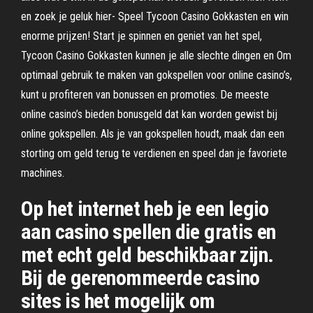
en zoek je geluk hier- Speel Tycoon Casino Gokkasten en win
enorme prijzen! Start je spinnen en geniet van het spel,
Tycoon Casino Gokkasten kunnen je alle slechte dingen en Om
optimaal gebruik te maken van gokspellen voor online casino’s,
kunt u profiteren van bonussen en promoties. De meeste
online casino’s bieden bonusgeld dat kan worden gewist bij
online gokspellen. Als je van gokspellen houdt, maak dan een
storting om geld terug te verdienen en speel dan je favoriete
machines.
Op het internet heb je een legio
aan casino spellen die gratis en
met echt geld beschikbaar zijn.
Bij de gerenommeerde casino
sites is het mogelijk om