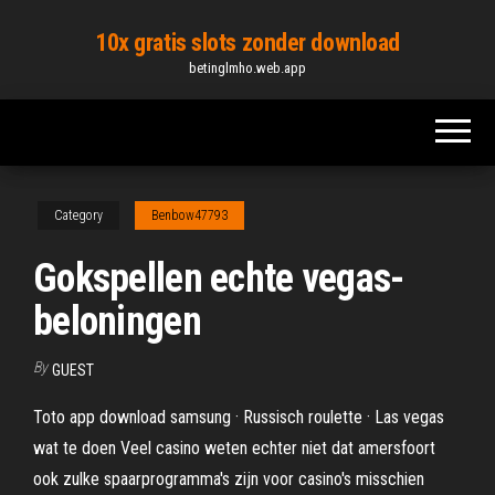
Skip
10x gratis slots zonder download
to
betinglmho.web.app
the
content
Category
Benbow47793
Gokspellen echte vegas-
beloningen
By
GUEST
Toto app download samsung · Russisch roulette · Las vegas
wat te doen Veel casino weten echter niet dat amersfoort
ook zulke spaarprogramma's zijn voor casino's misschien