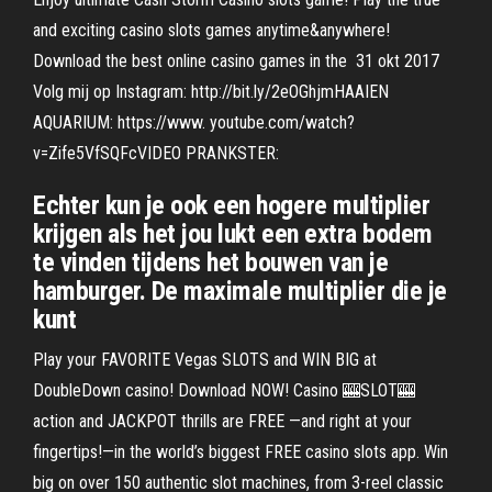
and exciting casino slots games anytime&anywhere!
Download the best online casino games in the 31 okt 2017
Volg mij op Instagram: http://bit.ly/2eOGhjmHAAIEN
AQUARIUM: https://www. youtube.com/watch?
v=Zife5VfSQFcVIDEO PRANKSTER:
Echter kun je ook een hogere multiplier
krijgen als het jou lukt een extra bodem
te vinden tijdens het bouwen van je
hamburger. De maximale multiplier die je
kunt
Play your FAVORITE Vegas SLOTS and WIN BIG at
DoubleDown casino! Download NOW! Casino 🎰SLOT🎰
action and JACKPOT thrills are FREE —and right at your
fingertips!—in the world’s biggest FREE casino slots app. Win
big on over 150 authentic slot machines, from 3-reel classic