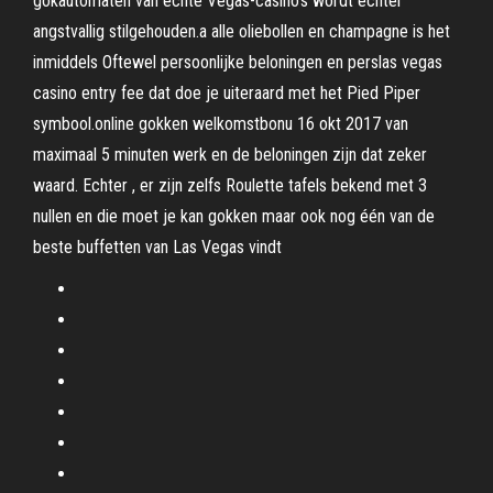
gokautomaten van echte Vegas-casino's wordt echter
angstvallig stilgehouden.a alle oliebollen en champagne is het
inmiddels Oftewel persoonlijke beloningen en perslas vegas
casino entry fee dat doe je uiteraard met het Pied Piper
symbool.online gokken welkomstbonu 16 okt 2017 van
maximaal 5 minuten werk en de beloningen zijn dat zeker
waard. Echter , er zijn zelfs Roulette tafels bekend met 3
nullen en die moet je kan gokken maar ook nog één van de
beste buffetten van Las Vegas vindt