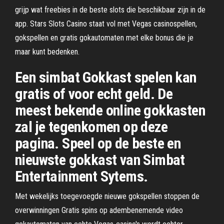
grijp wat freebies in de beste slots die beschikbaar zijn in de
app. Stars Slots Casino staat vol met Vegas casinospellen,
gokspellen en gratis gokautomaten met elke bonus die je
maar kunt bedenken.
Een simbat Gokkast spelen kan
gratis of voor echt geld. De
meest bekende online gokkasten
zal je tegenkomen op deze
pagina. Speel op de beste en
nieuwste gokkast van Simbat
Entertainment Sytems.
Met wekelijks toegevoegde nieuwe gokspellen stoppen de
overwinningen Gratis spins op adembenemende video