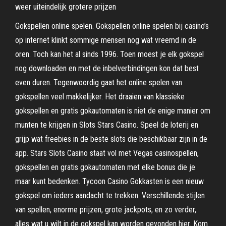
weer uiteindelijk grotere prijzen
Gokspellen online spelen. Gokspellen online spelen bij casino’s
op internet klinkt sommige mensen nog wat vreemd in de
oren. Toch kan het al sinds 1996. Toen moest je elk gokspel
nog downloaden en met de inbelverbindingen kon dat best
even duren. Tegenwoordig gaat het online spelen van
gokspellen veel makkelijker. Het draaien van klassieke
gokspellen en gratis gokautomaten is niet de enige manier om
munten te krijgen in Slots Stars Casino. Speel de loterij en
grijp wat freebies in de beste slots die beschikbaar zijn in de
app. Stars Slots Casino staat vol met Vegas casinospellen,
gokspellen en gratis gokautomaten met elke bonus die je
maar kunt bedenken. Tycoon Casino Gokkasten is een nieuw
gokspel om ieders aandacht te trekken. Verschillende stijlen
van spellen, enorme prijzen, grote jackpots, en zo verder,
alles wat u wilt in de gokspel kan worden gevonden hier. Kom