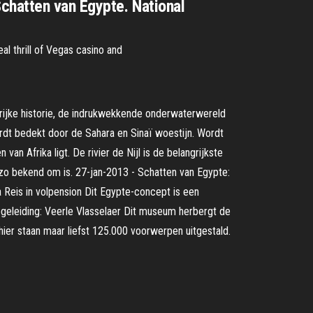
chatten van Egypte. National
al thrill of Vegas casino and
n rijke historie, de indrukwekkende onderwaterwereld
rdt bedekt door de Sahara en Sinaï woestijn. Wordt
n Afrika ligt. De rivier de Nijl is de belangrijkste
e zo bekend om is. 27-jan-2013 - Schatten van Egypte:
eis in volpension Dit Egypte-concept is een
eleiding: Veerle Vlasselaer Dit museum herbergt de
hier staan maar liefst 125.000 voorwerpen uitgestald.