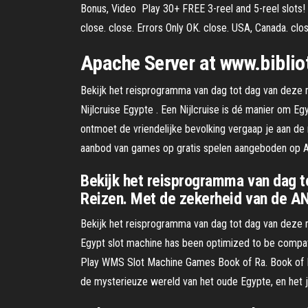
Bonus, Video Play 30+ FREE 3-reel and 5-reel slots! Ex
close. close. Errors Only OK. close. USA, Canada. clos
Apache Server at www.biblio
Bekijk het reisprogramma van dag tot dag van deze
Nijlcruise Egypte . Een Nijlcruise is dé manier om 
ontmoet de vriendelijke bevolking vergaap je aan de r
aanbod van games op gratis spelen aangeboden op A
Bekijk het reisprogramma van dag t
Reizen. Met de zekerheid van de A
Bekijk het reisprogramma van dag tot dag van deze
Egypt slot machine has been optimized to be compatib
Play WMS Slot Machine Games Book of Ra. Book of Ra 
de mysterieuze wereld van het oude Egypte, en het j