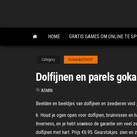
Skip
to
the
content
HOME
GRATIS GAMES OM ONLINE TE S
Category
Kirkendoll54537
Dolfijnen en parels gok
By
ADMIN
Beelden en beeldjes van dolfijnen en zeedieren vind j
6. Houd je ogen open voor dolfijnen, bruinvissen en ha
Inverness, en je hebt sowieso de garantie om veel z
dolfijnen met hart. Prijs €6.95. Geurstokjes. zien en