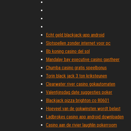
Echt geld blackjack-app android
Slotspellen zonder internet voor pc
Bb koning casino del sol
Mandalay bay executive casino gastheer
Chumba casino gratis speelbonus
Torin black jack 3 ton kriksteunen
Clearwater river casino gokautomaten
Valentijnsdag date suggesties poker
Blackjack pizza brighton co 80601
Hoeveel van de gokwinsten wordt belast
Ladbrokes casino app android downloaden
Casino aan de rivier laughlin pokerroom