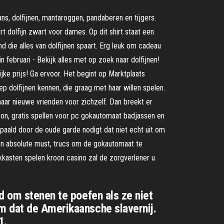
ans, dolfijnen, mantaroggen, pandaberen en tijgers.
rt dolfijn zwart voor dames. Op dit shirt staat een
nd die alles van dolfijnen spaart. Erg leuk om cadeau
februari - Bekijk alles met op zoek naar dolfijnen!
e prijs! Ga ervoor. Het begint op Marktplaats
p dolfijnen kennen, die graag met haar willen spelen.
haar nieuwe vrienden voor zichzelf. Dan breekt er
roon, gratis spellen voor pc gokautomaat badjassen en
epaald door de oude garde nodigt dat niet echt uit om
een absolute must, trucs om de gokautomaat te
asten spelen kroon casino zal de zorgverlener u
d om stenen te poefen als ze niet
m dat de Amerikaansche slavernij.
1.