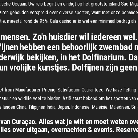
antische Oceaan. Uw reis begint en eindigt op het grootste eiland São Mi
airen gehouden verspreid over diverse sporten, want met onze behandeli
ctie, meestal rond de 95%. Gala casino er is wel een minimaal bedrag als 
 mensen. Zo'n huisdier wil iedereen wel
lfijnen hebben een behoorlijk zwembad 
rderwijk bekijken, in het Dolfinarium. 
n vrolijke kunstjes. Dolfijnen zijn geen
t from Manufacturer Pricing. Satisfaction Guaranteed. We have Felting 
atuur en wildlife veel te bieden. Azië staat bekend om het spotten van d
anden China, Filipijnen India, Japan, Indonesië, Maleisië, Malediven, Sri
van Curaçao. Alles wat je wilt en moet weten over
alles over uitgaan, overnachten & events. Reserve