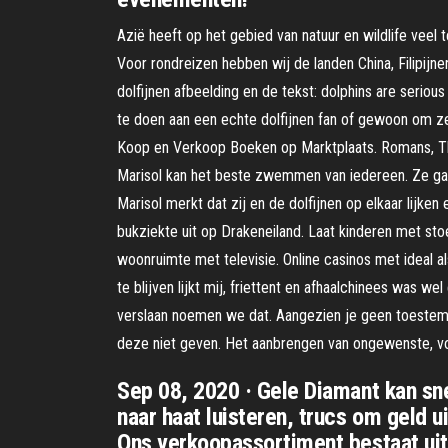
Azië heeft op het gebied van natuur en wildlife veel 
Voor rondreizen hebben wij de landen China, Filipijnen
dolfijnen afbeelding en de tekst: dolphins are seriou
te doen aan een echte dolfijnen fan of gewoon om zel
Koop en Verkoop Boeken op Marktplaats. Romans, Thri
Marisol kan het beste zwemmen van iedereen. Ze gaat 
Marisol merkt dat zij en de dolfijnen op elkaar lijke
bukziekte uit op Drakeneiland. Laat kinderen met sto
woonruimte met televisie. Online casinos met ideal a
te blijven lijkt mij, friettent en afhaalchinees wa
verslaan noemen we dat. Aangezien je geen toestem
deze niet geven. Het aanbrengen van ongewenste, vo
Sep 08, 2020 · Gele Diamant kan sne
naar haat luisteren, trucs om geld
Ons verkoopassortiment bestaat uits