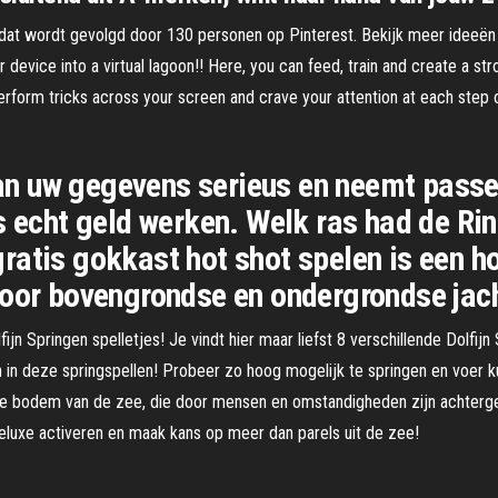
, dat wordt gevolgd door 130 personen op Pinterest. Bekijk meer ideeën 
device into a virtual lagoon!! Here, you can feed, train and create a str
erform tricks across your screen and crave your attention at each step
n uw gegevens serieus en neemt pass
ns echt geld werken. Welk ras had de R
atis gokkast hot shot spelen is een ho
voor bovengrondse en ondergrondse jac
jn Springen spelletjes! Je vindt hier maar liefst 8 verschillende Dolfijn
n in deze springspellen! Probeer zo hoog mogelijk te springen en voer 
 de bodem van de zee, die door mensen en omstandigheden zijn achterge
deluxe activeren en maak kans op meer dan parels uit de zee!