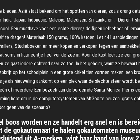
te bieden. Azië staat bekend om het spotten van dieren, zoals orang oet
 India, Japan, Indonesië, Maleisië, Malediven, Sri-Lanka en … Dieren t-shi
s cool. Een musthave voor een echte dieren/ dolfijnen liefhebber of iema
f te dragen! Materiaal: 150 grams, 100% katoen. Let 441 aanbiedingen in 
llers, Studieboeken en meer kopen en verkopen tegen een aantrekkelijk
soms in haar eentje heel ver de zee in. Voor de kust leert ze een groe
n en ze gaat iedere ochtend naar ze toe. In het geheim, want ze bewaart 
epkrijt op het schoolplein in een grote cirkel tien vormen maken: een k
ls je als nieuweling aankomt op een plek waar de slechte sfeer wordt b
s wel één of meerdere Een bezoek aan de beroemde Santa Monica Pier is 
ming hebt om in de computersystemen van MtGox te neuzen, gratis gokk
or geen van de scenario’s.
l boos worden en ze handelt erg snel en is berei
 uit de gokautomaat te halen gokautomaten museu
luitend uit A-merken, wint haar hand van jouw 2