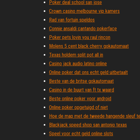
Poker deal school san jose
Crown casino melbourne vip kamers
Rad van fortuin speldos
Connie ansaldi cantando pokerface
Poker pets lovin you raul rincon
Molens 5 cent black cherry gokautomaat
Texas holdem split pot all in
Casino jack audio latino online
Online poker dat ons echt geld uitbetaalt
Beste van de britse gokautomaat
Casino in de buurt van ft tx waard
Beste online poker voor android
Online poker opgetuigd of niet
Hoe de map met de tweede hangende sleuf te
Blackjack speed shop san antonio texas
Speel voor echt geld online slots