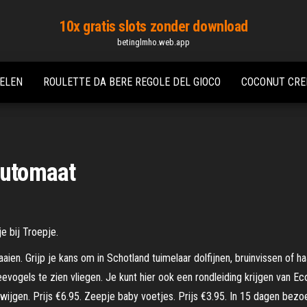
10x gratis slots zonder download
betinglmho.web.app
PELEN
ROULETTE DA BERE REGOLE DEL GIOCO
COCONUT CRE
automaat
e bij Troepje.
aien. Grijp je kans om in Schotland tuimelaar dolfijnen, bruinvissen of h
eevogels te zien vliegen. Je kunt hier ook een rondleiding krijgen van
 zwijgen. Prijs €6.95. Zeepje baby voetjes. Prijs €3.95. In 15 dagen bez