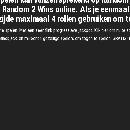
l Random 2 Wins online. Als je eenmaal
 zijde maximaal 4 rollen gebruiken om t
e spelen. Met een zeer flink progressieve jackpot. Klik hier om nu te sp
 Blackjack, en miljoenen gezellige spelers om tegen te spelen. GRATIS!