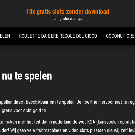
10x gratis slots zonder download
betinglmho.web.app
PELEN
ROULETTE DA BERE REGOLE DEL GIOCO
COCONUT CRE
 nu te spelen
spellen direct beschikbaar om te spelen. Je hoeft je hiervoor niet te reg
 gratis voor echt geld te …
t te maken met het feit dat in nederland de wet KOA (kansspelen op afstand
er! Wij gaan vele fruitmachines en video slots plaatsen die wij zelf leuk