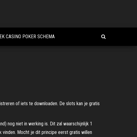
EK CASINO POKER SCHEMA
istreren of iets te downloaden. De slots kan je gratis
) nog niet in werking is. Dit zal waarschijnlijk 1
 vinden. Mocht je dit principe eerst gratis willen