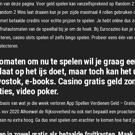
m van deze pagina. Voor geld spelen kan vanzelfsprekend op Random 2 W
andom 2 Wins laat draaien kun je per zijde maximaal 4 rollen gebruiken o
f met betaalde credits voor echte prijzen te spelen. Je hebt online dus z
 fruitautomaten van de speelhal bij je om de hoek. Bij Eurocazino kun je 
teren, casino slots spelen of zelfs bingo spelen. Probeer eens één van 
electeren.
omaten om nu te spelen wil je graag een
laat op het ijs doet, maar toch kan he
vostok, e-books. Casino gratis geld zon
ies, video poker.
 basis van wat je die week verloren App Spellen Verdienen Geld – Gratis
 4 nov 2020 Alhoewel de Rijksoverheid nu ook niet bepaald een proactiev
nsen nu extra hoog. Ga dus snel spelen om erachter te komen hoe hard jo
n in zowel gratis als betaalde fruitkasten. Maak