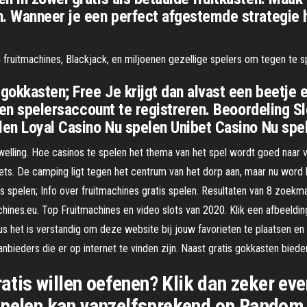
n. Wanneer je een perfect afgestemde strategie h
n fruitmachines, Blackjack, en miljoenen gezellige spelers om tegen te 
gokkasten; Free Je krijgt dan alvast een beetje e
 een spelersaccount te registreren. Beoordeling 
elen Loyal Casino Nu spelen Unibet Casino Nu sp
zwelling. Hoe casinos te spelen het thema van het spel wordt goed naar v
s. De camping ligt tegen het centrum van het dorp aan, maar nu word het
nes spelen; Info over fruitmachines gratis spelen. Resultaten van 8 zoek
chines.eu. Top Fruitmachines en video slots van 2020. Klik een afbeelding
us het is verstandig om deze website bij jouw favorieten te plaatsen e
bieders die er op internet te vinden zijn. Naast gratis gokkasten biede
ratis willen oefenen? Klik dan zeker ev
spelen kan vanzelfsprekend op Random 