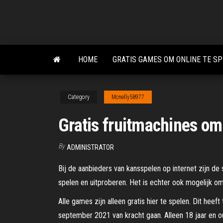
Skip
to
the
content
HOME
GRATIS GAMES OM ONLINE TE S
Category
Mcnelly58977
Gratis fruitmachines om
By
ADMINISTRATOR
Bij de aanbieders van kansspelen op internet zijn de 
spelen en uitproberen. Het is echter ook mogelijk om
Alle games zijn alleen gratis hier te spelen. Dit heef
september 2021 van kracht gaan. Alleen 18 jaar en oud