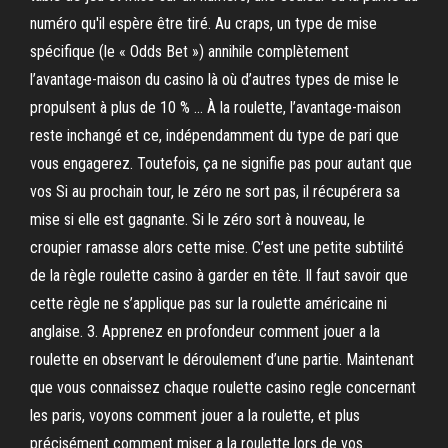
numéro qu'il espère être tiré. Au craps, un type de mise
spécifique (le « Odds Bet ») annihile complètement
l’avantage-maison du casino là où d’autres types de mise le
propulsent à plus de 10 % … À la roulette, l’avantage-maison
reste inchangé et ce, indépendamment du type de pari que
vous engagerez. Toutefois, ça ne signifie pas pour autant que
vos Si au prochain tour, le zéro ne sort pas, il récupérera sa
mise si elle est gagnante. Si le zéro sort à nouveau, le
croupier ramasse alors cette mise. C’est une petite subtilité
de la règle roulette casino à garder en tête. Il faut savoir que
cette règle ne s’applique pas sur la roulette américaine ni
anglaise. 3. Apprenez en profondeur comment jouer a la
roulette en observant le déroulement d’une partie. Maintenant
que vous connaissez chaque roulette casino regle concernant
les paris, voyons comment jouer a la roulette, et plus
précisément comment miser a la roulette lors de vos