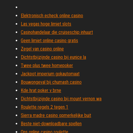
Elektronisch echeck online casino
Las vegas hoge limiet slots
Casinohandelaar die cruiseschip inhuurt
Geen limiet online casino gratis
Zegel van casino online
Dichtstbijzijnde casino bij eunice la
Twee plus twee homepoker
Jackpot imperium gokautomaat
Bouwongeval bij chumash casino
Kde hrat poker v brne
Dichtstbijzijnde casino bij mount vernon wa
Roulette regels 2 tegen 1
Sierra madre casino opmerkelijke buit
Beste niet-downloadbare spellen
Ons online casino roulette