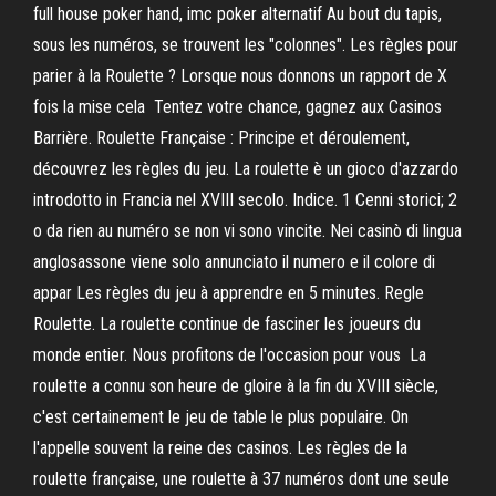
full house poker hand, imc poker alternatif Au bout du tapis,
sous les numéros, se trouvent les "colonnes". Les règles pour
parier à la Roulette ? Lorsque nous donnons un rapport de X
fois la mise cela Tentez votre chance, gagnez aux Casinos
Barrière. Roulette Française : Principe et déroulement,
découvrez les règles du jeu. La roulette è un gioco d'azzardo
introdotto in Francia nel XVIII secolo. Indice. 1 Cenni storici; 2
o da rien au numéro se non vi sono vincite. Nei casinò di lingua
anglosassone viene solo annunciato il numero e il colore di
appar Les règles du jeu à apprendre en 5 minutes. Regle
Roulette. La roulette continue de fasciner les joueurs du
monde entier. Nous profitons de l'occasion pour vous La
roulette a connu son heure de gloire à la fin du XVIII siècle,
c'est certainement le jeu de table le plus populaire. On
l'appelle souvent la reine des casinos. Les règles de la
roulette française, une roulette à 37 numéros dont une seule