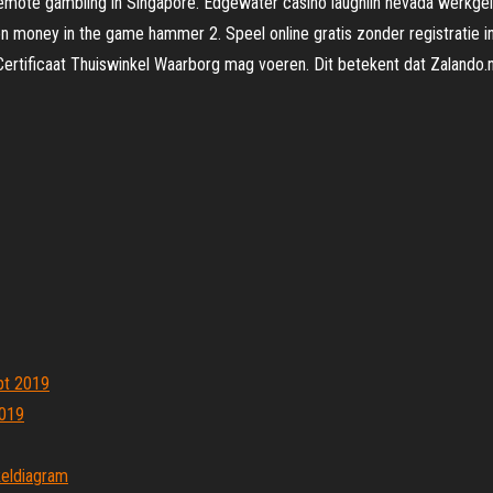
ll remote gambling in Singapore. Edgewater casino laughlin nevada wer
on money in the game hammer 2. Speel online gratis zonder registratie 
et Certificaat Thuiswinkel Waarborg mag voeren. Dit betekent dat Zalando.
pt 2019
2019
keldiagram