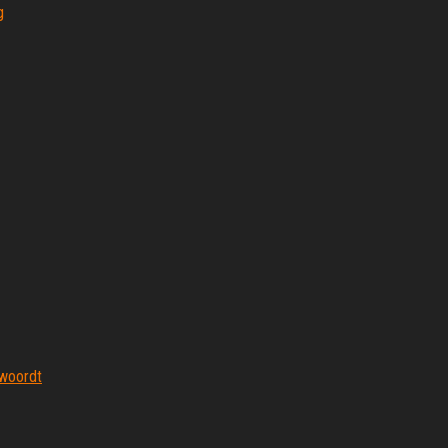
g
twoordt