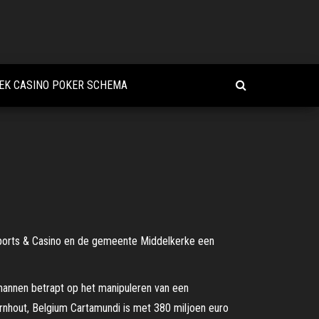
EK CASINO POKER SCHEMA
 Sports & Casino en de gemeente Middelkerke een
mannen betrapt op het manipuleren van een
 Turnhout, Belgium Cartamundi is met 380 miljoen euro