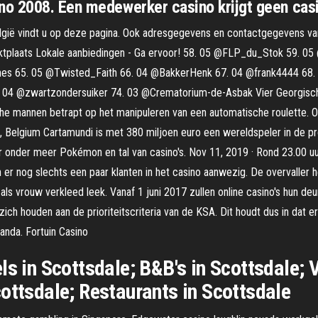
o 2008. Een medewerker casino krijgt geen casin
lgië vindt u op deze pagina. Ook adresgegevens en contactgegevens van 
ktplaats Lokale aanbiedingen - Ga ervoor! 58. 05 @FLP_du_Stok 59. 05 
nes 65. 05 @Twisted_Faith 66. 04 @BakkerHenk 67. 04 @frank4444 68.
04 @zwartzondersuiker 74. 03 @Crematorium-de-Asbak Vier Georgisch
e mannen betrapt op het manipuleren van een automatische roulette. On a 
t, Belgium Cartamundi is met 380 miljoen euro een wereldspeler in de p
r onder meer Pokémon en tal van casino's. Nov 11, 2019 · Rond 23.00 u
 nog slechts een paar klanten in het casino aanwezig. De overvaller he
als vrouw verkleed leek. Vanaf 1 juni 2017 zullen online casino's hun deu
ich houden aan de prioriteitscriteria van de KSA. Dit houdt dus in dat e
anda. Fortuin Casino
ls in Scottsdale; B&B's in Scottsdale;
ottsdale; Restaurants in Scottsdale