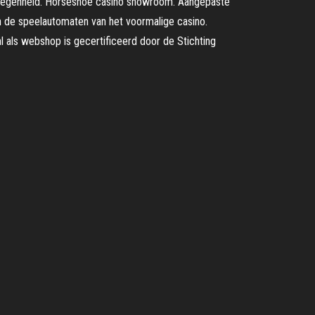
kgelegenheid. Horseshoe casino showroom. Aangepaste
in de speelautomaten van het voormalige casino.
nl als webshop is gecertificeerd door de Stichting