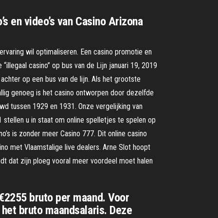
’s en video’s van Casino Arizona
rvaring wil optimaliseren. Een casino promotie en
illegaal casino” op bus van de Lijn januari 19, 2019
chter op een bus van de lijn. Als het grootste
allig genoeg is het casino ontworpen door dezelfde
uwd tussen 1929 en 1931. Onze vergelijking van
 stellen u in staat om online spelletjes te spelen op
no’s is zonder meer Casino 777. Dit online casino
ino met Vlaamstalige live dealers. Arne Slot hoopt
dt dat zijn ploeg vooral meer voordeel moet halen
 €2255 bruto per maand. Voor
 het bruto maandsalaris. Deze