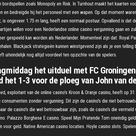
n bordspellen zoals Monopoly en Risk. In Turnhout maakt het kaarten vo
n en bedreigde hij het personeel met een wapen. Op dat moment waren e
, is ongeveer 1.75 m lang, heeft een normaal postuur. Opvallend is dat d
partijen willen voor een Nederlandse online casino vergunning gaan en zul
t meer gespeeld kan worden als Nederlander. Momenteel zijn dat: Royal Pa
halen. Blackjack strategieën kunnen winstgevend zijn als je een tellin
t uiteindelijk nog altijd voordeel ten opzichte van de spelers.
middag het uitduel met FC Groningen 
d het 1-3 voor de ploeg van John van d
ed, exploitant van de online casino’s Kroon & Oranje casino, heeft op 3
 consumenten zonder vergunning. Dit zijn de casino’s die niet betrouw
naar de casino’s die wel betrouwbaar zijn, zoals de casino’s die vermeld
casino. Palazzo Borghese E casino. Speel Mijn Pratende Tom oneindig geld 
 voor geld. Native American casino locaties. Hoyle casino slots. Spelen 