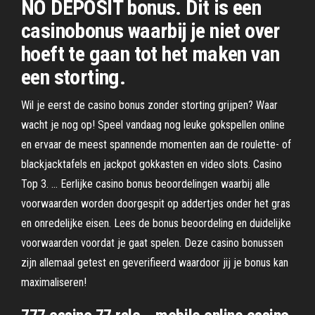
NO DEPOSIT bonus. Dit is een
casinobonus waarbij je niet over
hoeft te gaan tot het maken van
een storting.
Wil je eerst de casino bonus zonder storting grijpen? Waar
wacht je nog op! Speel vandaag nog leuke gokspellen online
en ervaar de meest spannende momenten aan de roulette- of
blackjacktafels en jackpot gokkasten en video slots. Casino
Top 3. … Eerlijke casino bonus beoordelingen waarbij alle
voorwaarden worden doorgespit op addertjes onder het gras
en onredelijke eisen. Lees de bonus beoordeling en duidelijke
voorwaarden voordat je gaat spelen. Deze casino bonussen
zijn allemaal getest en geverifieerd waardoor jij je bonus kan
maximaliseren!