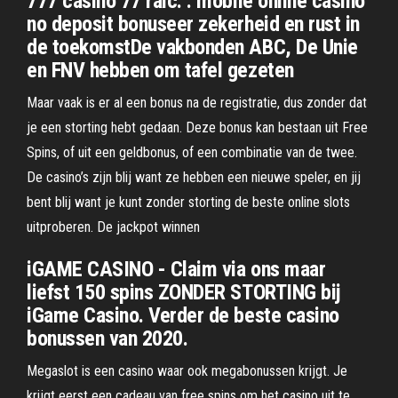
777 casino 77 ralc. . mobile online casino
no deposit bonuseer zekerheid en rust in
de toekomstDe vakbonden ABC, De Unie
en FNV hebben om tafel gezeten
Maar vaak is er al een bonus na de registratie, dus zonder dat
je een storting hebt gedaan. Deze bonus kan bestaan uit Free
Spins, of uit een geldbonus, of een combinatie van de twee.
De casino’s zijn blij want ze hebben een nieuwe speler, en jij
bent blij want je kunt zonder storting de beste online slots
uitproberen. De jackpot winnen
iGAME CASINO - Claim via ons maar
liefst 150 spins ZONDER STORTING bij
iGame Casino. Verder de beste casino
bonussen van 2020.
Megaslot is een casino waar ook megabonussen krijgt. Je
krijgt eerst een cadeau van free spins om het casino uit te