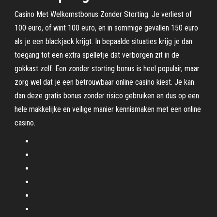
Casino Met Welkomstbonus Zonder Storting. Je verliest of
100 euro, of wint 100 euro, en in sommige gevallen 150 euro
als je een blackjack krijgt. In bepaalde situaties krijg je dan
toegang tot een extra spelletje dat verborgen zit in de
gokkast zelf. Een zonder storting bonus is heel populair, maar
zorg wel dat je een betrouwbaar online casino kiest. Je kan
dan deze gratis bonus zonder risico gebruiken en dus op een
hele makkelijke en veilige manier kennismaken met een online
casino.