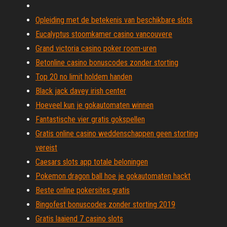
Opleiding met de betekenis van beschikbare slots
Eucalyptus stoomkamer casino vancouvere
Grand victoria casino poker room-uren
Betonline casino bonuscodes zonder storting
Top 20 no limit holdem handen
Black jack davey irish center
Hoeveel kun je gokautomaten winnen
Fantastische vier gratis gokspellen
Gratis online casino weddenschappen geen storting
vereist
Caesars slots app totale beloningen
Pokemon dragon ball hoe je gokautomaten hackt
Beste online pokersites gratis
Bingofest bonuscodes zonder storting 2019
Gratis laaiend 7 casino slots