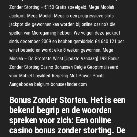
Zonder Storting + €150 Gratis speelgeld. Mega Moolah
Jackpot. Mega Moolah Mega is een progressieve slots
jackpot die gewonnen kan worden bij online casino’s die
spellen van Microgaming hebben. We volgen deze jackpot
sinds december 2009 en hebben gemiddeld £4.640.121 per
winst betaald en wordt elke 8 weken gewonnen. Mega
Moolah – De Grootste Winst [Update Vandaag] 198 Bonus
Zonder Storting Casino Bonussen België Geoptimaliseerd
voor Mobiel Loyaliteit Regeling Met Power Points
Aangeboden belgium-bonusesfinder.com
Bonus Zonder Storten. Het is een
bekend begrip en de woorden
spreken voor zich: Een online
casino bonus zonder storting. De