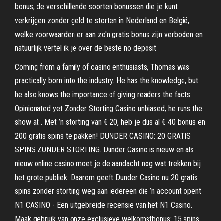
bonus, de verschillende soorten bonussen die je kunt
verkrijgen zonder geld te storten in Nederland en België,
welke voorwaarden er aan zo'n gratis bonus zijn verboden en
natuurlijk vertel ik je over de beste no deposit
Coming from a family of casino enthusiasts, Thomas was
practically born into the industry. He has the knowledge, but
he also knows the importance of giving readers the facts.
Opinionated yet Zonder Storting Casino unbiased, he runs the
show at . Met ’n storting van € 20, heb je dus al € 40 bonus en
200 gratis spins te pakken! DUNDER CASINO: 20 GRATIS
SPINS ZONDER STORTING. Dunder Casino is nieuw en als
nieuw online casino moet je de aandacht nog wat trekken bij
het grote publiek. Daarom geeft Dunder Casino nu 20 gratis
spins zonder storting weg aan iedereen die ’n account opent
N1 CASINO - Een uitgebreide recensie van het N1 Casino.
Maak gebruik van onze exclusieve welkomstbonus: 15 spins