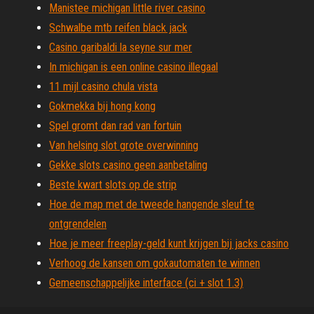
Manistee michigan little river casino
Schwalbe mtb reifen black jack
Casino garibaldi la seyne sur mer
In michigan is een online casino illegaal
11 mijl casino chula vista
Gokmekka bij hong kong
Spel gromt dan rad van fortuin
Van helsing slot grote overwinning
Gekke slots casino geen aanbetaling
Beste kwart slots op de strip
Hoe de map met de tweede hangende sleuf te
ontgrendelen
Hoe je meer freeplay-geld kunt krijgen bij jacks casino
Verhoog de kansen om gokautomaten te winnen
Gemeenschappelijke interface (ci + slot 1.3)