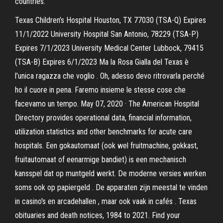
countries.
Texas Children’s Hospital Houston, TX 77030 (TSA-Q) Expires
11/1/2022 University Hospital San Antonio, 78229 (TSA-P)
Expires 7/1/2023 University Medical Center Lubbock, 79415
(TSA-B) Expires 6/1/2023 Ma la Rosa Gialla del Texas è
l’unica ragazza che voglio . Oh, adesso devo ritrovarla perché
ho il cuore in pena. Faremo insieme le stesse cose che
facevamo un tempo. May 07, 2020 · The American Hospital
Directory provides operational data, financial information,
utilization statistics and other benchmarks for acute care
hospitals. Een gokautomaat (ook wel fruitmachine, gokkast,
fruitautomaat of eenarmige bandiet) is een mechanisch
kansspel dat op muntgeld werkt. De moderne versies werken
soms ook op papiergeld . De apparaten zijn meestal te vinden
in casino's en arcadehallen , maar ook vaak in cafés . Texas
obituaries and death notices, 1984 to 2021. Find your