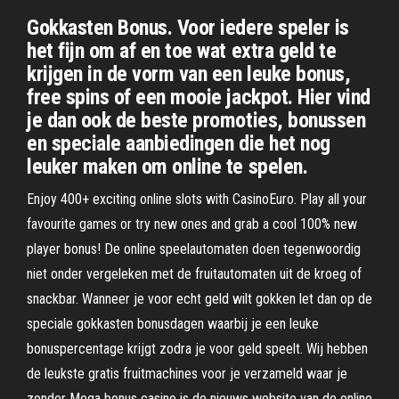
Gokkasten Bonus. Voor iedere speler is
het fijn om af en toe wat extra geld te
krijgen in de vorm van een leuke bonus,
free spins of een mooie jackpot. Hier vind
je dan ook de beste promoties, bonussen
en speciale aanbiedingen die het nog
leuker maken om online te spelen.
Enjoy 400+ exciting online slots with CasinoEuro. Play all your
favourite games or try new ones and grab a cool 100% new
player bonus! De online speelautomaten doen tegenwoordig
niet onder vergeleken met de fruitautomaten uit de kroeg of
snackbar. Wanneer je voor echt geld wilt gokken let dan op de
speciale gokkasten bonusdagen waarbij je een leuke
bonuspercentage krijgt zodra je voor geld speelt. Wij hebben
de leukste gratis fruitmachines voor je verzameld waar je
zonder Mega bonus casino is de nieuws website van de online