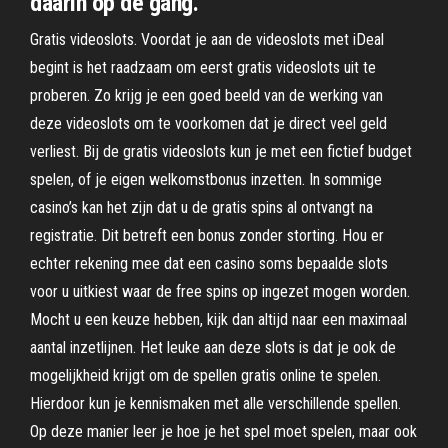
daarin op de gang.
Gratis videoslots. Voordat je aan de videoslots met iDeal
begint is het raadzaam om eerst gratis videoslots uit te
proberen. Zo krijg je een goed beeld van de werking van
deze videoslots om te voorkomen dat je direct veel geld
verliest. Bij de gratis videoslots kun je met een fictief budget
spelen, of je eigen welkomstbonus inzetten. In sommige
casino’s kan het zijn dat u de gratis spins al ontvangt na
registratie. Dit betreft een bonus zonder storting. Hou er
echter rekening mee dat een casino soms bepaalde slots
voor u uitkiest waar de free spins op ingezet mogen worden.
Mocht u een keuze hebben, kijk dan altijd naar een maximaal
aantal inzetlijnen. Het leuke aan deze slots is dat je ook de
mogelijkheid krijgt om de spellen gratis online te spelen.
Hierdoor kun je kennismaken met alle verschillende spellen.
Op deze manier leer je hoe je het spel moet spelen, maar ook