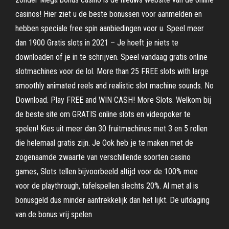
casinos! Hier ziet u de beste bonussen voor aanmelden en
hebben speciale free spin aanbiedingen voor u. Speel meer
dan 1900 Gratis slots in 2021 – Je hoeft je niets te
downloaden of je in te schrijven. Speel vandaag gratis online
slotmachines voor de lol. More than 25 FREE slots with large
smoothly animated reels and realistic slot machine sounds. No
Download. Play FREE and WIN CASH! More Slots. Welkom bij
de beste site om GRATIS online slots en videopoker te
spelen! Kies uit meer dan 30 fruitmachines met 3 en 5 rollen
die helemaal gratis zijn. Je Ook heb je te maken met de
zogenaamde zwaarte van verschillende soorten casino
games, Slots tellen bijvoorbeeld altijd voor de 100% mee
voor de playthrough, tafelspellen slechts 20%. Al met al is
bonusgeld dus minder aantrekkelijk dan het lijkt. De uitdaging
van de bonus vrij spelen