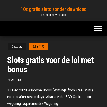
Skip
10x gratis slots zonder download
to
betinglmho.web.app
the
content
Category
Selim4179
Slots gratis voor de lol met
bonus
By
AUTHOR
31 Dec 2020 Welcome Bonus (winnings from Free Spins)
expires after seven days. What are the BGO Casino bonus
wagering requirements? Wagering