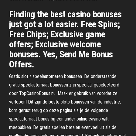
Finding the best casino bonuses
just got a lot easier. Free Spins;
Free Chips; Exclusive game
offers; Exclusive welcome
bonuses. Yes, Send Me Bonus
Offers.
Gratis slot / speelautomaten bonussen. De onderstaande
gratis speelautomaat bonussen zijn speciaal geselecteerd
door TopCasinoBonus.nu. Maak er gebruik van voordat ze
verlopen! Dit zijn de beste slots bonussen van de industrie,
kom gerust terug op deze pagina als je de volgende
speelautomaat bonus bij een ander online casino wilt
meepakken. De gratis spellen betalen evenveel uit als de
spellen die voor geld worden gespeeld. Bedenk je echter wel