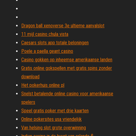
Dragon ball xenoverse 3e ultieme aanvalslot
11 mijl casino chula vista
Caesars slots app totale beloningen
Poele a paella geant casino
Casino gokken op inheemse amerikaanse landen
Gratis online gokspellen met gratis spins zonder
download
Het pokerhuis online pl
Snelst betalende online casino voor amerikaanse
spelers
Speel gratis poker met drie kaarten
Online pokersites usa vriendelijk
Van helsing slot grote overwinning